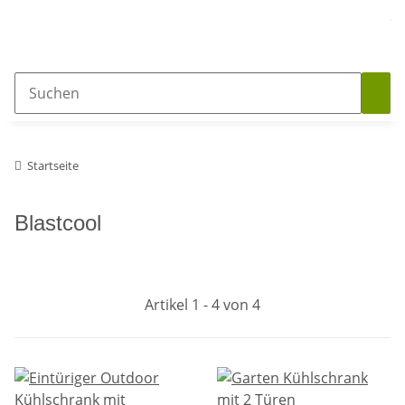
Outdoorküchen
Grills
Pizzaöfen
% S
Startseite
Blastcool
Artikel 1 - 4 von 4