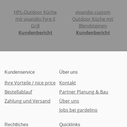
HPL-Outdoor Küche
vivandio custom
mit vivandio Fyre X
Outdoor Küche mit
Grill
Blendsteinen
Kundenbericht
Kundenbericht
Kundenservice
Über uns
Ihre Vorteile / nice price
Kontakt
Bestellablauf
Partner Planung & Bau
Zahlung und Versand
Über uns
Jobs bei gardelino
Rechtliches
Quicklinks