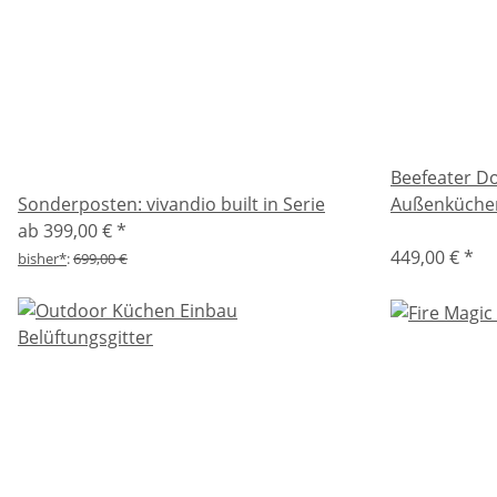
Beefeater D
Sonderposten: vivandio built in Serie
Außenküche
ab
399,00 €
*
449,00 €
*
bisher*
:
699,00 €