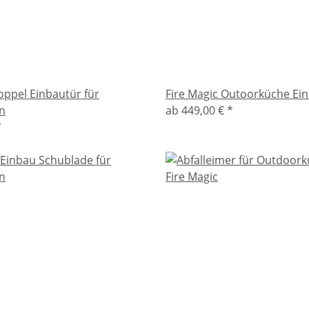
oppel Einbautür für
Fire Magic Outoorküche Ei
n
ab
449,00 €
*
*