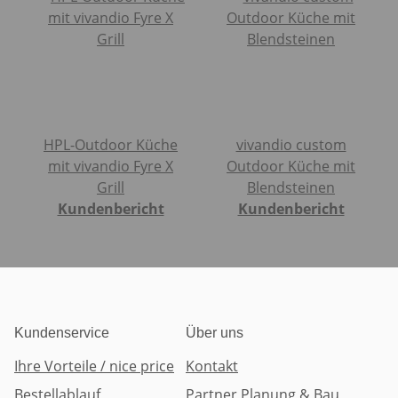
Absenden
HPL-Outdoor Küche
vivandio custom
mit vivandio Fyre X
Outdoor Küche mit
Grill
Blendsteinen
Kundenbericht
Kundenbericht
Kundenservice
Über uns
Ihre Vorteile / nice price
Kontakt
Bestellablauf
Partner Planung & Bau