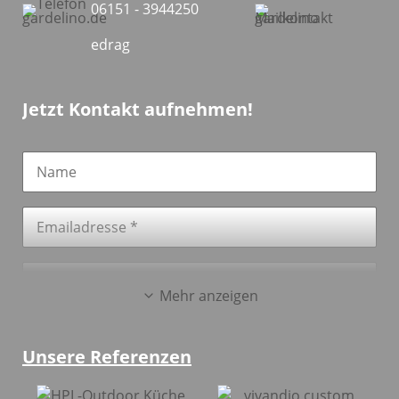
06151 - 3944250
edrag
Jetzt Kontakt aufnehmen!
Mehr anzeigen
Ja, ich stimme den
AGB
und den
Datenschutzbestimmungen
von gardelino.de zu.*
Unsere Referenzen