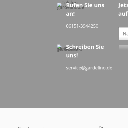
Rufen Sie uns
Jet
an!
au
06151-3944250
Schreiben Sie
uns!
Ja
service@gardelino.de
und
Dat
von 