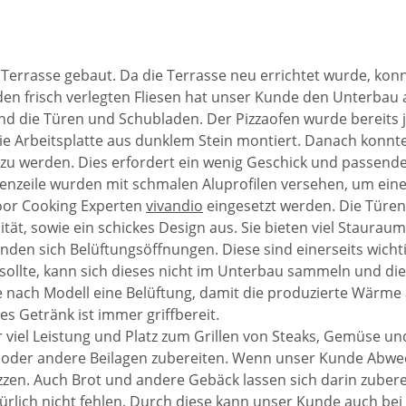
Terrasse gebaut. Da die Terrasse neu errichtet wurde, konn
en frisch verlegten Fliesen hat unser Kunde den Unterbau
d die Türen und Schubladen. Der Pizzaofen wurde bereits j
die Arbeitsplatte aus dunklem Stein montiert. Danach konnt
 zu werden. Dies erfordert ein wenig Geschick und passende
nzeile wurden mit schmalen Aluprofilen versehen, um eine
oor Cooking Experten
vivandio
eingesetzt werden. Die Türe
tät, sowie ein schickes Design aus. Sie bieten viel Staurau
inden sich Belüftungsöffnungen. Diese sind einerseits wich
en sollte, kann sich dieses nicht im Unterbau sammeln und di
e nach Modell eine Belüftung, damit die produzierte Wärme
les Getränk ist immer griffbereit.
, der viel Leistung und Platz zum Grillen von Steaks, Gemüse 
en oder andere Beilagen zubereiten. Wenn unser Kunde Abwe
izzen. Auch Brot und andere Gebäck lassen sich darin zubere
rlich nicht fehlen. Durch diese kann unser Kunde auch bei