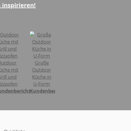
 inspirieren!
vivandio
Outdoor
Große
custom
Rustikale
üche mit
Outdoor
Outdoor
Holz-
rill und
Küche in
Küche mit
Outdoor
izzaofen
U-Form
Standgrill
Küche
undenbericht
Kundenbericht
Kundenbericht
Kundenberic