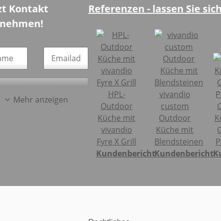
zt Kontakt
Referenzen - lassen Sie sich
fnehmen!
HPL-
vivandio
Mehr anzeigen
Outdoor
custom
, ich stimme den
AGB
Küche mit
Outdoor
K
 den
vivandio
Küche mit
G
enschutzbestimmungen
Fyre X Grill
Blendsteinen
P
gardelino.de zu.*
Kundenbericht
Kundenbericht
K
Absenden